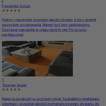
F
Friederike Schulz
Piękny i niezwykle wysokiej jakości dywan, który spełnił
wszystkie oczekiwania. Nawet kot jest zadowolony.
Dostawa nastąpiła w ciągu dwóch dni. Po prostu
perfekcyjnie!
T
Thomas Speer
Najwyższa jakość w uczciwej cenie. Szukaliśmy miękkiego,
ciepłego i wysokiej jakości pomarańczowego dywanu do