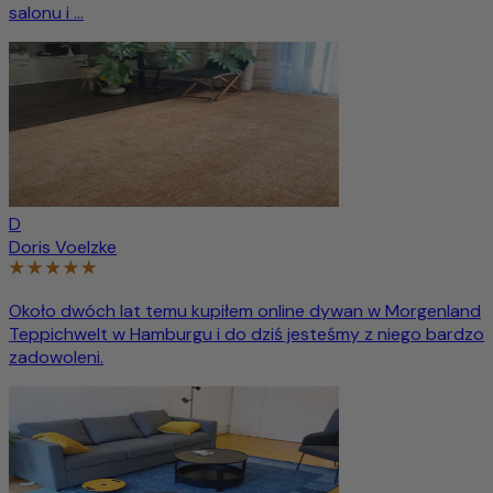
salonu i ...
D
Doris Voelzke
Około dwóch lat temu kupiłem online dywan w Morgenland
Teppichwelt w Hamburgu i do dziś jesteśmy z niego bardzo
zadowoleni.