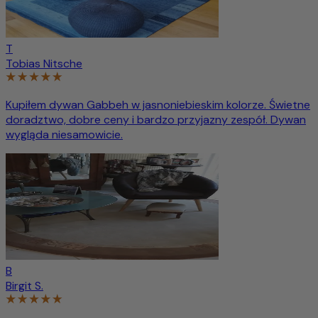
T
Tobias Nitsche
Kupiłem dywan Gabbeh w jasnoniebieskim kolorze. Świetne
doradztwo, dobre ceny i bardzo przyjazny zespół. Dywan
wygląda niesamowicie.
B
Birgit S.