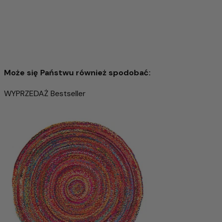
prawdziwego rzemiosła. Jednocześnie materiał reguluje
temperaturę i odpycha brud, tworząc przytulny klimat w
pomieszczeniu.
Ten dywan to nie tylko wysokiej jakości akcesoria do domu,
ale także produkt z charakterem, który w wyjątkowy
sposób łączy naturalność, jakość i tradycję.
Może się Państwu również spodobać:
WYPRZEDAŻ
Bestseller
Dywan wełniany 240x180cm - Dywan wełniany
4.781,00 zł
8.628,00 zł
-44%
Wyprzedany