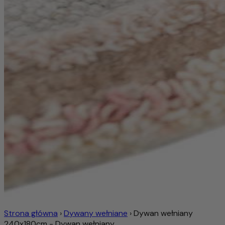
Strona główna
›
Dywany wełniane
›
Dywan wełniany
240x180cm - Dywan wełniany