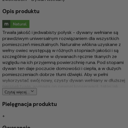
Opis produktu
Trwała jakość i jedwabisty połysk - dywany wełniane są
prawdziwym uniwersalnym rozwiązaniem dla wszystkich
pomieszczeń mieszkalnych. Naturalne włókna uzyskane z
wełny owiec występują w różnych stopniach jakości i są
szczególnie popularne w dywanach ręcznie tkanych ze
względu na ich przyjemną powierzchnię runa. Pod stopami
dywan ten daje poczucie domowości i ciepła, a w dużych
pomieszczeniach dobrze tłumi dźwięki. Aby w pełni
wykorzystać swój nowy, czysty dywan wełniany w dłuższej
perspektywie, wymaga on pewnej konserwacji, takiej jak
odkurzanie dywanu raz w tygodniu, aby zapobiec
Czytaj więcej...
zabrudzeniom lub plamom. Ponieważ dywan ten jest
Pielęgnacja produktu
produktem naturalnym i mogą występować niewielkie
różnice w kolorze, każdy dywan jest wyjątkowy. Dywany
+
wełniane Morgenland oferują szeroką gamę pięknych
wzorów dla każdego stylu domu - czy to w stylu vintage,
Gwarancje