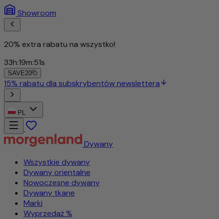
Showroom
20% extra rabatu na wszystko!
33
h
:
19
m
:
49
s
SAVE20
 newslettera
PL
Dywany
Wszystkie dywany
Dywany orientalne
Nowoczesne dywany
Dywany tkane
Marki
Wyprzedaż %