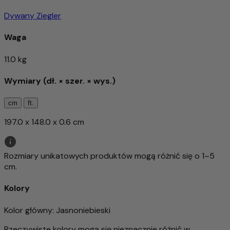
Dywany Ziegler
Waga
11.0 kg
Wymiary (dł. × szer. × wys.)
cm
ft.
197.0 x 148.0 x 0.6 cm
Rozmiary unikatowych produktów mogą różnić się o 1–5
cm.
Kolory
Kolor główny
: Jasnoniebieski
Rzeczywiste kolory mogą się nieznacznie różnić w