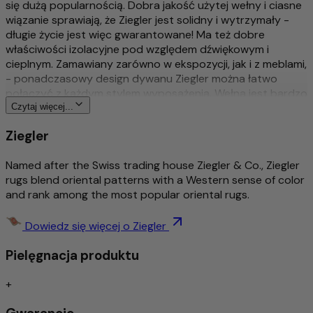
się dużą popularnością. Dobra jakość użytej wełny i ciasne
wiązanie sprawiają, że Ziegler jest solidny i wytrzymały -
długie życie jest więc gwarantowane! Ma też dobre
właściwości izolacyjne pod względem dźwiękowym i
cieplnym. Zamawiany zarówno w ekspozycji, jak i z meblami,
- ponadczasowy design dywanu Ziegler można łatwo
połączyć z każdym stylem wyposażenia. Wełna jest bardzo
dobrej jakości i jest barwiona naturalnymi barwnikami
Czytaj więcej...
roślinnymi. Sam wzór dywanów Ziegler został kiedyś
Ziegler
stworzony przez przedsiębiorcę ze Szwajcarii i do dziś jest
nowoczesny.
Named after the Swiss trading house Ziegler & Co., Ziegler
Więcej o tym produkcie
rugs blend oriental patterns with a Western sense of color
and rank among the most popular oriental rugs.
Tradycyjny & wyszukany ręcznie sękaty
Bogato szczegółowy i stylowy wzór
Dowiedz się więcej o Ziegler
Ponadczasowy wzór
Pielęgnacja produktu
Środek do usuwania brudu / łatwa pielęgnacja
Izolacja akustyczna/odpowiednia dla ogrzewania
podłogowego
+