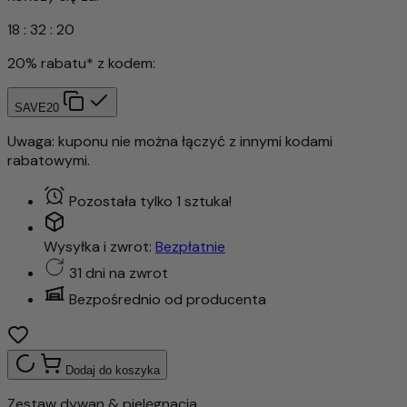
18
:
32
:
17
20% rabatu* z kodem:
SAVE20
Uwaga: kuponu nie można łączyć z innymi kodami
rabatowymi.
Pozostała tylko 1 sztuka!
Wysyłka i zwrot:
Bezpłatnie
31 dni na zwrot
Bezpośrednio od producenta
Dodaj do koszyka
Zestaw dywan & pielęgnacja