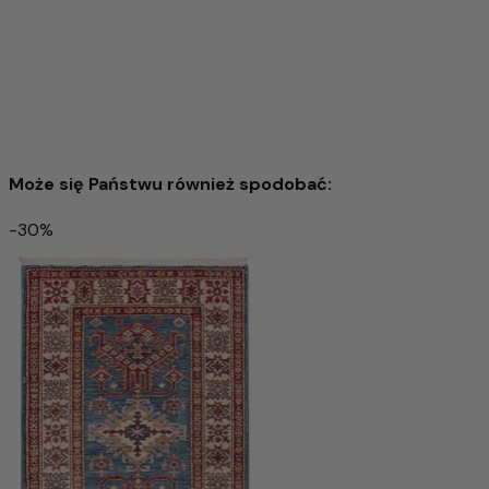
Może się Państwu również spodobać:
-30%
Ziegler nowoczesny Dywan 197x148cm - Dywan
orientalny
6.658,00 zł
15.061,00 zł
-55%
Dodaj do koszyka