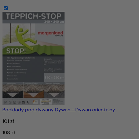
Podkłady pod dywany Dywan - Dywan orientalny
101 zł
198 zł