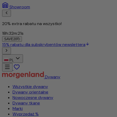
Showroom
20% extra rabatu na wszystko!
18
h
:
32
m
:
18
s
SAVE20
15% rabatu dla subskrybentów newslettera
PL
Dywany
Wszystkie dywany
Dywany orientalne
Nowoczesne dywany
Dywany tkane
Marki
Wyprzedaż %