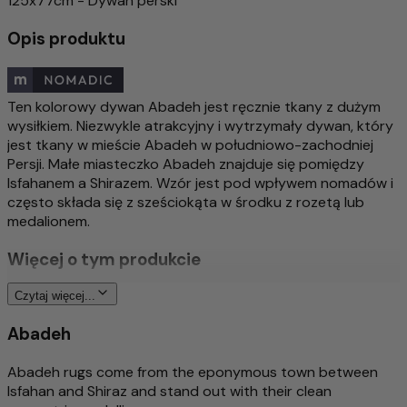
125x77cm - Dywan perski
Opis produktu
Ten kolorowy dywan Abadeh jest ręcznie tkany z dużym
wysiłkiem. Niezwykle atrakcyjny i wytrzymały dywan, który
jest tkany w mieście Abadeh w południowo-zachodniej
Persji. Małe miasteczko Abadeh znajduje się pomiędzy
Isfahanem a Shirazem. Wzór jest pod wpływem nomadów i
często składa się z sześciokąta w środku z rozetą lub
medalionem.
Więcej o tym produkcie
Tradycyjne i wyszukane węzły ręczne wykonane
Czytaj więcej...
przez nomadów
Abadeh
Bogato szczegółowy i stylowy wzór
Ponadczasowy wzór
Abadeh rugs come from the eponymous town between
Środek do usuwania brudu / łatwa pielęgnacja
Isfahan and Shiraz and stand out with their clean
Izolacja akustyczna/odpowiednia dla ogrzewania