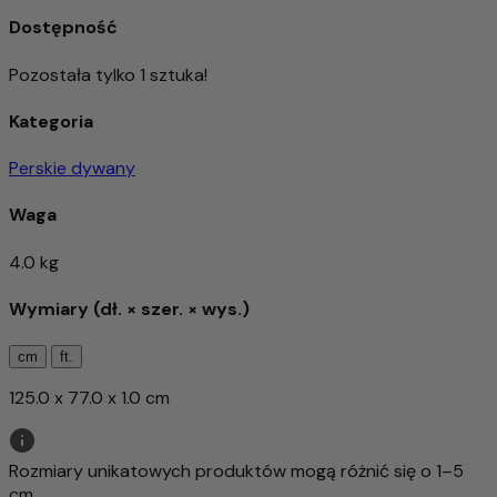
Dostępność
Pozostała tylko 1 sztuka!
Kategoria
Perskie dywany
Waga
4.0 kg
Wymiary (dł. × szer. × wys.)
cm
ft.
125.0 x 77.0 x 1.0 cm
Rozmiary unikatowych produktów mogą różnić się o 1–5
cm.