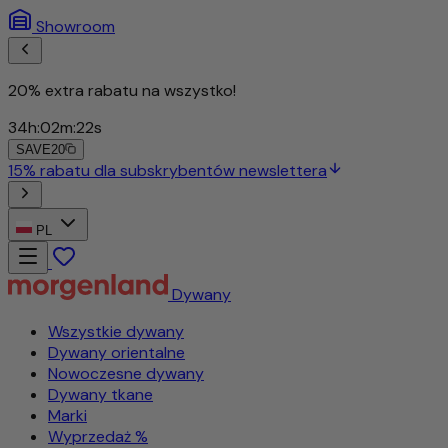
Showroom
20% extra rabatu na wszystko!
34
h
:
02
m
:
19
s
SAVE20
PL
Dywany
Wszystkie dywany
Dywany orientalne
Nowoczesne dywany
Dywany tkane
Marki
Wyprzedaż %