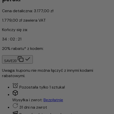
Cena detaliczna:
3.177,00 zł
1.779,00 zł
zawiera VAT
Kończy się za:
34
:
02
:
18
20% rabatu* z kodem:
SAVE20
Uwaga: kuponu nie można łączyć z innymi kodami
rabatowymi.
Pozostała tylko 1 sztuka!
Wysyłka i zwrot:
Bezpłatnie
31 dni na zwrot