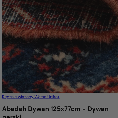
Ręcznie wiązany
Wełna
Unikat
Abadeh Dywan 125x77cm - Dywan
perski