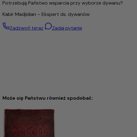
Potrzebują Państwo wsparcia przy wyborze dywanu?
Kabir Madjidian – Ekspert ds. dywanów
Zadzwoń teraz
Zadaj pytanie
Może się Państwu również spodobać:
Abadeh Dywan 125x77cm - Dywan perski
1.779,00 zł
3.177,00 zł
-44%