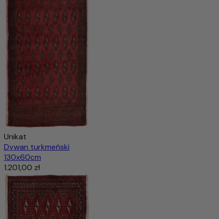
Dodaj do koszyka
Unikat
Dywan turkmeński
130x60cm
1.201,00 zł