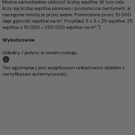
Można samodzielnie obliczyć liczbę węzłów. W tym celu
liczy się liczbę węzłów pionowo i poziomo na centymetr, a
następnie mnoży je przez siebie. Pomnożone przez 10 000
daje gęstość węzłów na m². Przykład: 5 x 5 = 25 węzłów, 25
węzłów x 10 000 = 250 000 węzłów na m²."}
Wykończenie
Unikalny / jedyny w swoim rodzaju
Ten egzemplarz jest wyjątkowym unikatowym dziełem z
certyfikatem autentyczności.