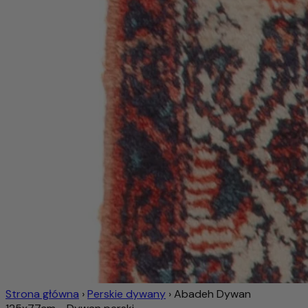
Strona główna
›
Perskie dywany
›
Abadeh Dywan