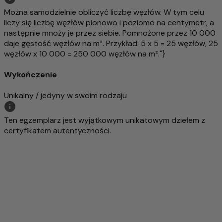
Można samodzielnie obliczyć liczbę węzłów. W tym celu
liczy się liczbę węzłów pionowo i poziomo na centymetr, a
następnie mnoży je przez siebie. Pomnożone przez 10 000
daje gęstość węzłów na m². Przykład: 5 x 5 = 25 węzłów, 25
węzłów x 10 000 = 250 000 węzłów na m²."}
Wykończenie
Unikalny / jedyny w swoim rodzaju
Ten egzemplarz jest wyjątkowym unikatowym dziełem z
certyfikatem autentyczności.