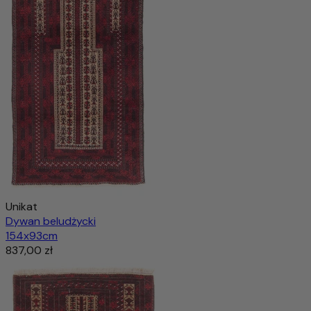
1.218,00 zł
2.174,00 zł
-43%
Dodaj do koszyka
Unikat
Dywan beludżycki
154x93cm
837,00 zł