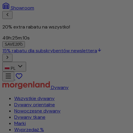
Showroom
20% extra rabatu na wszystko!
49
h
:
25
m
:
07
s
SAVE20
PL
Dywany
Wszystkie dywany
Dywany orientalne
Nowoczesne dywany
Dywany tkane
Marki
Wyprzedaż %