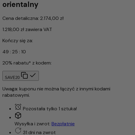
orientalny
Cena detaliczna:
2.174,00 zł
1.218,00 zł
zawiera VAT
Kończy się za:
49
:
25
:
07
20% rabatu* z kodem:
SAVE20
Uwaga: kuponu nie można łączyć z innymi kodami
rabatowymi.
Pozostała tylko 1 sztuka!
Wysyłka i zwrot:
Bezpłatnie
31 dni na zwrot