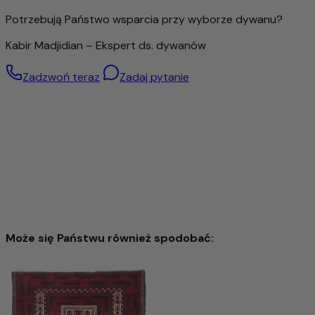
Ten dywan to nie tylko wysokiej jakości akcesoria do domu,
Potrzebują Państwo wsparcia przy wyborze dywanu?
ale także produkt z charakterem, który w wyjątkowy
sposób łączy naturalność, jakość i tradycję.
Kabir Madjidian – Ekspert ds. dywanów
Zadzwoń teraz
Zadaj pytanie
Może się Państwu również spodobać:
Dywan Zieglera 73x54cm - Dywan orientalny