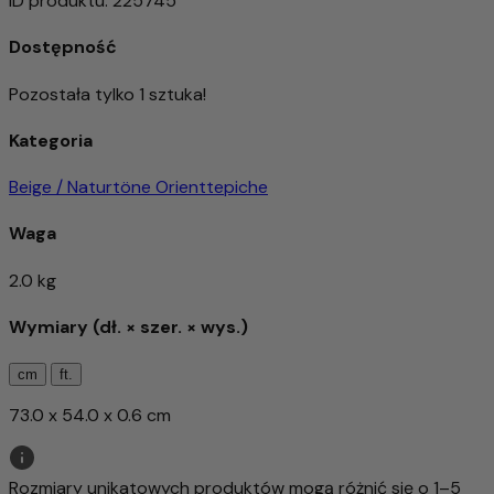
ID produktu
:
225745
Dostępność
Pozostała tylko 1 sztuka!
Kategoria
Beige / Naturtöne Orienttepiche
Waga
2.0 kg
Wymiary (dł. × szer. × wys.)
cm
ft.
73.0 x 54.0 x 0.6 cm
Rozmiary unikatowych produktów mogą różnić się o 1–5