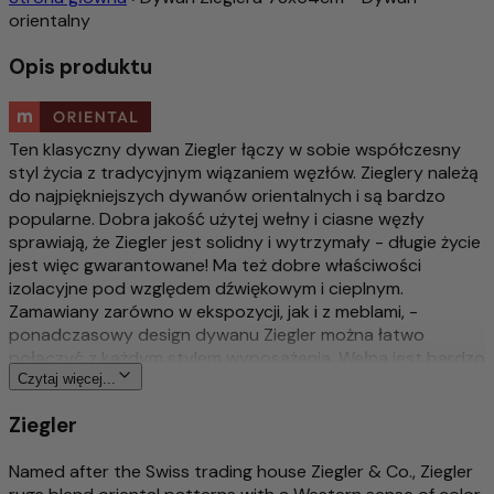
orientalny
Opis produktu
Ten klasyczny dywan Ziegler łączy w sobie współczesny
styl życia z tradycyjnym wiązaniem węzłów. Zieglery należą
do najpiękniejszych dywanów orientalnych i są bardzo
popularne. Dobra jakość użytej wełny i ciasne węzły
sprawiają, że Ziegler jest solidny i wytrzymały - długie życie
jest więc gwarantowane! Ma też dobre właściwości
izolacyjne pod względem dźwiękowym i cieplnym.
Zamawiany zarówno w ekspozycji, jak i z meblami, -
ponadczasowy design dywanu Ziegler można łatwo
połączyć z każdym stylem wyposażenia. Wełna jest bardzo
dobrej jakości i jest barwiona naturalnymi barwnikami
Czytaj więcej...
roślinnymi. Sam projekt dywanów Ziegler został kiedyś
Ziegler
stworzony przez przedsiębiorcę ze Szwajcarii i do dziś jest
nowoczesny.
Named after the Swiss trading house Ziegler & Co., Ziegler