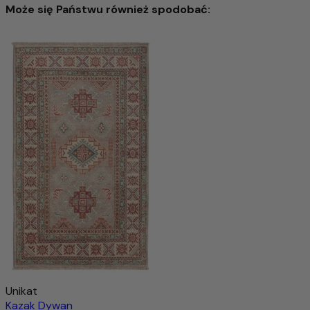
Może się Państwu również spodobać:
Dywan Zieglera 71x48cm - Dywan orientalny
1.325,00 zł
2.361,00 zł
-43%
Dodaj do koszyka
Unikat
Kazak Dywan