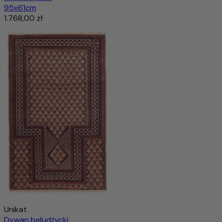
95x61cm
1.768,00 zł
Unikat
Dywan beludżycki