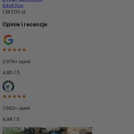
94x67cm
1.387,00 zł
Opinie i recenzje
2.976+ opinii
4,80 / 5
7.662+ opinii
4,98 / 5