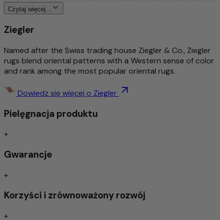
dobrej jakości i jest barwiona naturalnymi barwnikami
Czytaj więcej...
roślinnymi. Sam projekt dywanów Ziegler został kiedyś
Ziegler
stworzony przez przedsiębiorcę ze Szwajcarii i do dziś jest
nowoczesny.
Named after the Swiss trading house Ziegler & Co., Ziegler
Więcej o tym produkcie
rugs blend oriental patterns with a Western sense of color
and rank among the most popular oriental rugs.
Tradycyjny & wyszukany ręcznie sękaty
Bogato szczegółowy i stylowy wzór
Dowiedz się więcej o Ziegler
Ponadczasowy wzór
Pielęgnacja produktu
Środek do usuwania brudu / łatwa pielęgnacja
Izolacja akustyczna/odpowiednia dla ogrzewania
podłogowego
+
Gwarancje
Szczególnie wysokiej jakości wełna – ręcznie
przędzona
+
Do wykonania tego dywanu użyto wyłącznie ręcznie
Korzyści i zrównoważony rozwój
przędzonej wełny owczej. Dzięki starannej ręcznej obróbce
naturalne właściwości wełny zostają optymalnie
+
zachowane: jest wytrzymała, elastyczna i przyjemnie