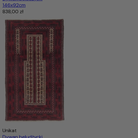
146x92cm
838,00 zł
Unikat
Dywan beludżycki