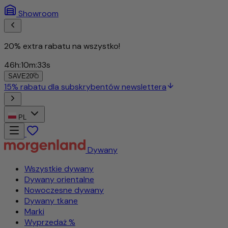
Showroom
20% extra rabatu na wszys
46
h
:
10
m
:
31
s
SAVE20
bentów newslettera
PL
Dywany
Wszystkie dywany
Dywany orientalne
Nowoczesne dywany
Dywany tkane
Marki
Wyprzedaż %