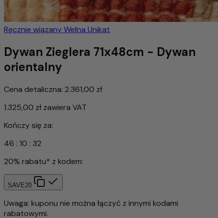
Ręcznie wiązany
Wełna
Unikat
Dywan Zieglera 71x48cm - Dywan
orientalny
Cena detaliczna:
2.361,00 zł
1.325,00 zł
zawiera VAT
Kończy się za:
46
:
10
:
30
20% rabatu* z kodem:
SAVE20
Uwaga: kuponu nie można łączyć z innymi kodami
rabatowymi.