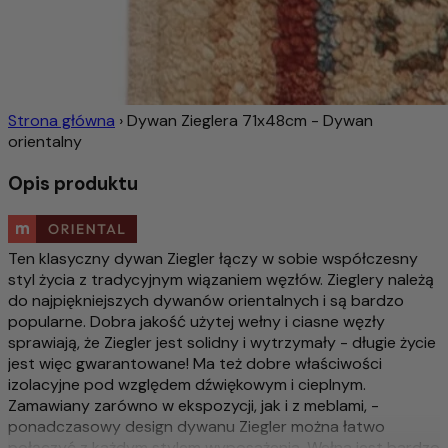
Strona główna
›
Dywan Zieglera 71x48cm - Dywan
orientalny
Opis produktu
Ten klasyczny dywan Ziegler łączy w sobie współczesny
styl życia z tradycyjnym wiązaniem węzłów. Zieglery należą
do najpiękniejszych dywanów orientalnych i są bardzo
popularne. Dobra jakość użytej wełny i ciasne węzły
sprawiają, że Ziegler jest solidny i wytrzymały - długie życie
jest więc gwarantowane! Ma też dobre właściwości
izolacyjne pod względem dźwiękowym i cieplnym.
Zamawiany zarówno w ekspozycji, jak i z meblami, -
ponadczasowy design dywanu Ziegler można łatwo
połączyć z każdym stylem wyposażenia. Wełna jest bardzo