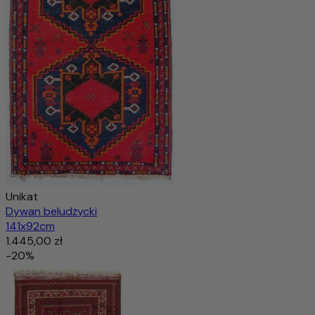
Unikat
Dywan beludżycki
141x92cm
1.445,00 zł
-20%