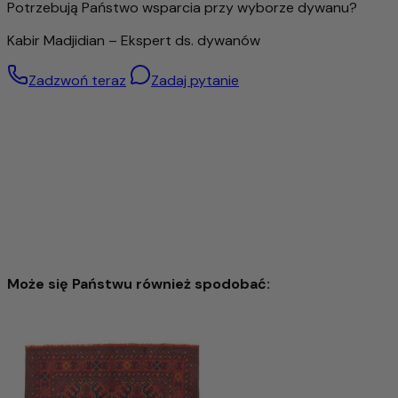
Potrzebują Państwo wsparcia przy wyborze dywanu?
ale także produkt z charakterem, który w wyjątkowy
sposób łączy naturalność, jakość i tradycję.
Kabir Madjidian – Ekspert ds. dywanów
Zadzwoń teraz
Zadaj pytanie
Może się Państwu również spodobać:
Dywan Zieglera 65x50cm - Dywan orientalny
1.260,00 zł
2.252,00 zł
-44%