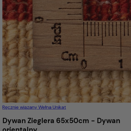
Ręcznie wiązany
Wełna
Unikat
Dywan Zieglera 65x50cm - Dywan
orientalny