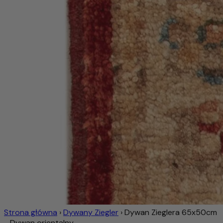
Strona główna
›
Dywany Ziegler
›
Dywan Zieglera 65x50cm
- Dywan orientalny