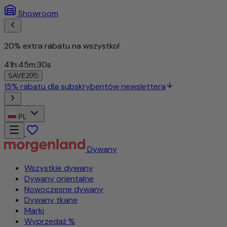
Showroom
20% extra rabatu na wszys
41
h
:
45
m
:
28
s
SAVE20
bentów newslettera
PL
Dywany
Wszystkie dywany
Dywany orientalne
Nowoczesne dywany
Dywany tkane
Marki
Wyprzedaż %