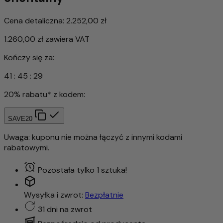
Cena detaliczna:
2.252,00 zł
1.260,00 zł
zawiera VAT
Kończy się za:
41
:
45
:
27
20% rabatu* z kodem:
SAVE20
Uwaga: kuponu nie można łączyć z innymi kodami
rabatowymi.
Pozostała tylko 1 sztuka!
Wysyłka i zwrot:
Bezpłatnie
31 dni na zwrot