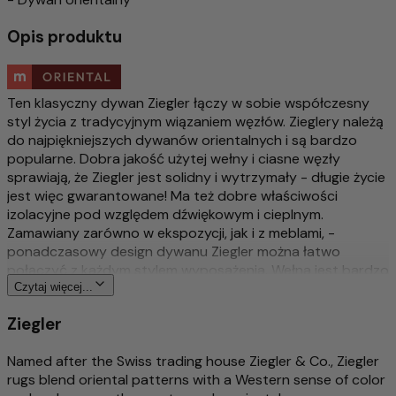
Opis produktu
Ten klasyczny dywan Ziegler łączy w sobie współczesny
styl życia z tradycyjnym wiązaniem węzłów. Zieglery należą
do najpiękniejszych dywanów orientalnych i są bardzo
popularne. Dobra jakość użytej wełny i ciasne węzły
sprawiają, że Ziegler jest solidny i wytrzymały - długie życie
jest więc gwarantowane! Ma też dobre właściwości
izolacyjne pod względem dźwiękowym i cieplnym.
Zamawiany zarówno w ekspozycji, jak i z meblami, -
ponadczasowy design dywanu Ziegler można łatwo
połączyć z każdym stylem wyposażenia. Wełna jest bardzo
dobrej jakości i jest barwiona naturalnymi barwnikami
Czytaj więcej...
roślinnymi. Sam projekt dywanów Ziegler został kiedyś
Ziegler
stworzony przez przedsiębiorcę ze Szwajcarii i do dziś jest
nowoczesny.
Named after the Swiss trading house Ziegler & Co., Ziegler
Więcej o tym produkcie
rugs blend oriental patterns with a Western sense of color