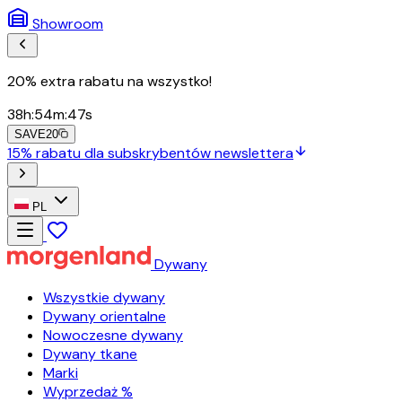
Showroom
20% extra rabatu na wszystko!
38
h
:
54
m
:
45
s
SAVE20
15% rabatu dla subskrybentów newslettera
PL
Dywany
Wszystkie dywany
Dywany orientalne
Nowoczesne dywany
Dywany tkane
Marki
Wyprzedaż %