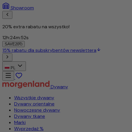
Showroom
20% extra rabatu na wszystko!
12
h
:
24
m
:
49
s
SAVE20
PL
Dywany
Wszystkie dywany
Dywany orientalne
Nowoczesne dywany
Dywany tkane
Marki
Wyprzedaż %