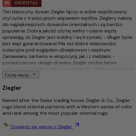
Ten klasyczny dywan Ziegler łączy w sobie współczesny
styl życia z tradycyjnym wiązaniem węzłów. Zieglery należą
do najpiękniejszych dywanów orientalnych i są bardzo
popularne. Dobra jakość użytej wełny i ciasne węzły
sprawiają, że Ziegler jest solidny i wytrzymały - długie życie
jest więc gwarantowane! Ma też dobre właściwości
izolacyjne pod względem dźwiękowym i cieplnym.
Zamawiany zarówno w ekspozycji, jak i z meblami, -
ponadczasowy design dywanu Ziegler można łatwo
połączyć z każdym stylem wyposażenia. Wełna jest bardzo
dobrej jakości i jest barwiona naturalnymi barwnikami
Czytaj więcej...
roślinnymi. Sam projekt dywanów Ziegler został kiedyś
Ziegler
stworzony przez przedsiębiorcę ze Szwajcarii i do dziś jest
nowoczesny.
Named after the Swiss trading house Ziegler & Co., Ziegler
Więcej o tym produkcie
rugs blend oriental patterns with a Western sense of color
and rank among the most popular oriental rugs.
Tradycyjny & wyszukany ręcznie sękaty
Bogato szczegółowy i stylowy wzór
Dowiedz się więcej o Ziegler
Ponadczasowy wzór