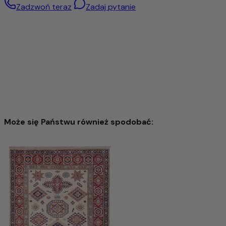
Zadzwoń teraz
Zadaj pytanie
Może się Państwu również spodobać:
Dywan Zieglera 125x75cm - Dywan orientalny
2.866,00 zł
5.118,00 zł
-44%
Dodaj do koszyka