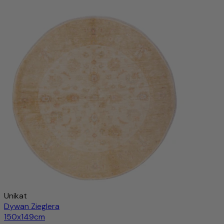
Shal Dywan 202x202cm - Dywan orientalny
9.066,00 zł
22.229,00 zł
-59%
Dodaj do koszyka
Unikat
Dywan Zieglera
150x149cm