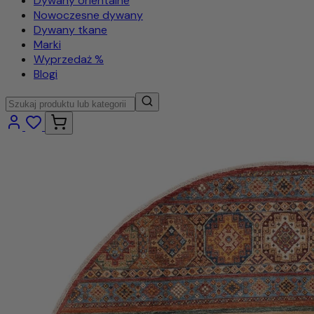
Dywany orientalne
Nowoczesne dywany
Dywany tkane
Marki
Wyprzedaż %
Blogi