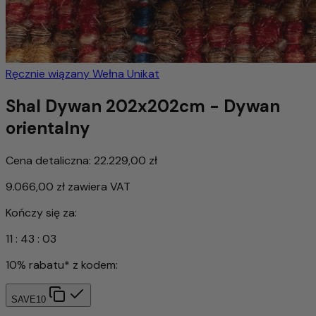
Ręcznie wiązany
Wełna
Unikat
Shal Dywan 202x202cm - Dywan
orientalny
Cena detaliczna:
22.229,00 zł
9.066,00 zł
zawiera VAT
Kończy się za:
11
:
43
:
00
10% rabatu* z kodem:
SAVE10