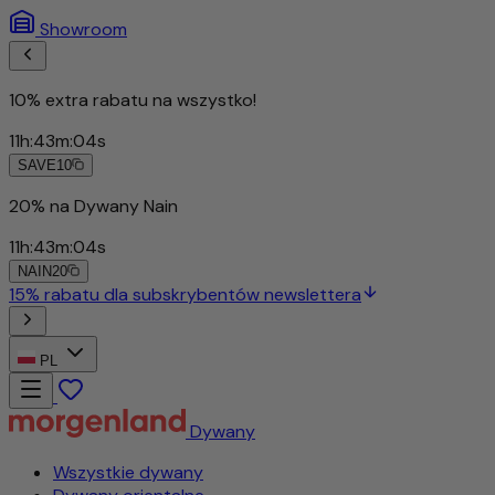
Showroom
10% extra rabatu na wszystko!
11
h
:
43
m
:
01
s
SAVE10
PL
Dywany
Wszystkie dywany