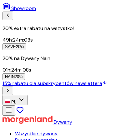
Showroom
20% extra rabatu na wszystko!
49
h
:
24
m
:
06
s
SAVE20
20% na Dywany Nain
01
h
:
24
m
:
06
s
NAIN20
15% rabatu dla subskrybentów newslettera
PL
Dywany
Wszystkie dywany