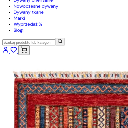
Dywany orientalne
Nowoczesne dywany
Dywany tkane
Marki
Wyprzedaż %
Blogi