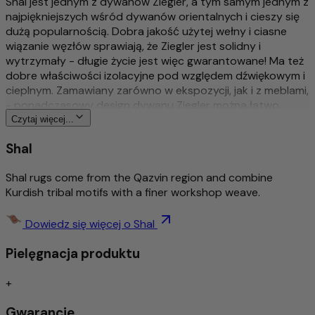
Shal jest jednym z dywanów Ziegler, a tym samym jednym z
najpiękniejszych wśród dywanów orientalnych i cieszy się
dużą popularnością. Dobra jakość użytej wełny i ciasne
wiązanie węzłów sprawiają, że Ziegler jest solidny i
wytrzymały - długie życie jest więc gwarantowane! Ma też
dobre właściwości izolacyjne pod względem dźwiękowym i
cieplnym. Zamawiany zarówno w ekspozycji, jak i z meblami,
- ponadczasowy design dywanu Ziegler można łatwo
połączyć z każdym stylem wnętrza. Wzory często
Czytaj więcej...
przedstawiają szczegółowe kwiaty i pnącza w polach.
Shal
Wełna z której wykonany jest dywan jest bardzo dobrej
jakości i jest barwiona naturalnymi barwnikami roślinnymi.
Shal rugs come from the Qazvin region and combine
Sam wzór dywanów Ziegler został kiedyś stworzony przez
Kurdish tribal motifs with a finer workshop weave.
przedsiębiorcę ze Szwajcarii i do dziś jest nowoczesny.
Więcej o tym produkcie
Dowiedz się więcej o Shal
Pielęgnacja produktu
Tradycyjny & wyszukany ręcznie sękaty
Bogato szczegółowy i stylowy wzór
Ponadczasowy wzór
+
Środek do usuwania brudu / łatwa pielęgnacja
Gwarancje
Izolacja akustyczna/odpowiednia dla ogrzewania