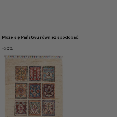
Może się Państwu również spodobać:
-30%
Shal Dywan 120x82cm - Dywan orientalny
4.031,00 zł
9.464,00 zł
-57%
Wyprzedany