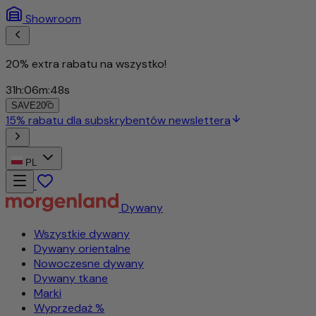
Showroom
20% extra rabatu na wszystko!
31
h
:
06
m
:
46
s
SAVE20
PL
Dywany
Wszystkie dywany
Dywany orientalne
Nowoczesne dywany
Dywany tkane
Marki
Wyprzedaż %