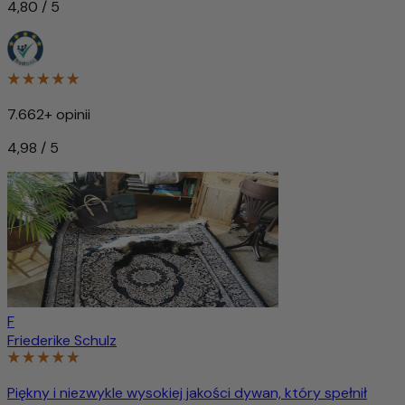
4,80 / 5
7.662+ opinii
4,98 / 5
F
Friederike Schulz
Piękny i niezwykle wysokiej jakości dywan, który spełnił