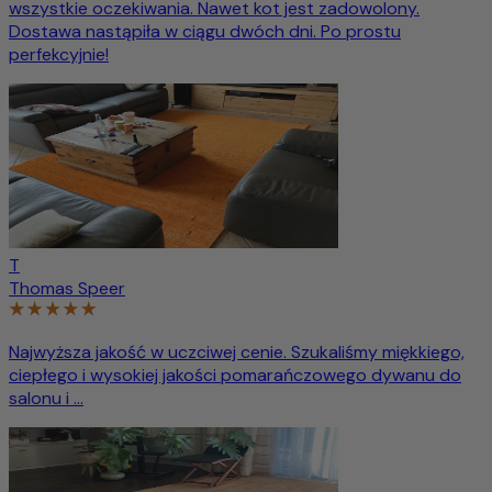
wszystkie oczekiwania. Nawet kot jest zadowolony.
Dostawa nastąpiła w ciągu dwóch dni. Po prostu
perfekcyjnie!
T
Thomas Speer
Najwyższa jakość w uczciwej cenie. Szukaliśmy miękkiego,
ciepłego i wysokiej jakości pomarańczowego dywanu do
salonu i ...