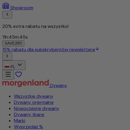
Showroom
20% extra rabatu na wszystko!
11
h
:
45
m
:
43
s
SAVE20
15% rabatu dla subskrybentów newslettera
PL
Dywany
Wszystkie dywany
Dywany orientalne
Nowoczesne dywany
Dywany tkane
Marki
Wyprzedaż %