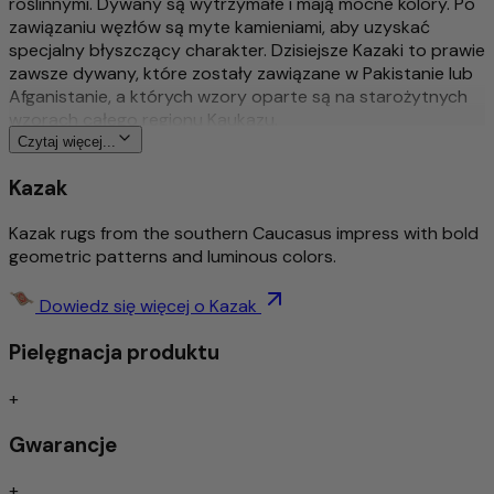
roślinnymi. Dywany są wytrzymałe i mają mocne kolory. Po
zawiązaniu węzłów są myte kamieniami, aby uzyskać
specjalny błyszczący charakter. Dzisiejsze Kazaki to prawie
zawsze dywany, które zostały zawiązane w Pakistanie lub
Afganistanie, a których wzory oparte są na starożytnych
wzorach całego regionu Kaukazu.
Czytaj więcej...
Więcej o tym produkcie
Kazak
Tradycyjny & wyszukany ręcznie sękaty
Kazak rugs from the southern Caucasus impress with bold
Bogato szczegółowy i stylowy wzór
geometric patterns and luminous colors.
Ponadczasowy wzór
Środek do usuwania brudu / łatwa pielęgnacja
Izolacja akustyczna/odpowiednia dla ogrzewania
Dowiedz się więcej o Kazak
podłogowego
Pielęgnacja produktu
Szczególnie wysokiej jakości wełna – ręcznie
przędzona
+
Gwarancje
Do wykonania tego dywanu użyto wyłącznie ręcznie
przędzonej wełny owczej. Dzięki starannej ręcznej obróbce
+
naturalne właściwości wełny zostają optymalnie