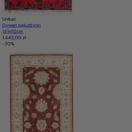
Unikat
Dywan beludżycki
141x92cm
1.442,00 zł
-20%