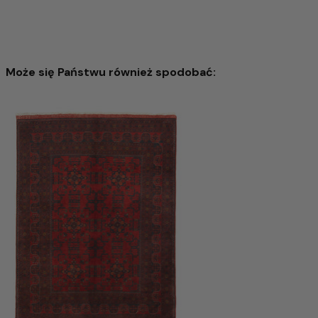
Może się Państwu również spodobać:
Kazak Dywan 122x82cm - Dywan orientalny
3.146,00 zł
5.622,00 zł
-44%
Dodaj do koszyka