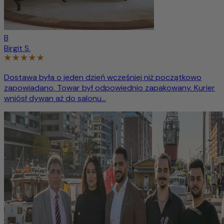
B
Birgit S.
Dostawa była o jeden dzień wcześniej niż początkowo
zapowiadano. Towar był odpowiednio zapakowany. Kurier
wniósł dywan aż do salonu...