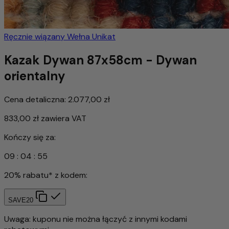
Ręcznie wiązany
Wełna
Unikat
Kazak Dywan 87x58cm - Dywan
orientalny
Cena detaliczna:
2.077,00 zł
833,00 zł
zawiera VAT
Kończy się za:
09
:
04
:
52
20% rabatu* z kodem:
SAVE20
Uwaga: kuponu nie można łączyć z innymi kodami