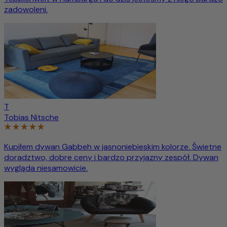
zadowoleni.
T
Tobias Nitsche
Kupiłem dywan Gabbeh w jasnoniebieskim kolorze. Świetne
doradztwo, dobre ceny i bardzo przyjazny zespół. Dywan
wygląda niesamowicie.