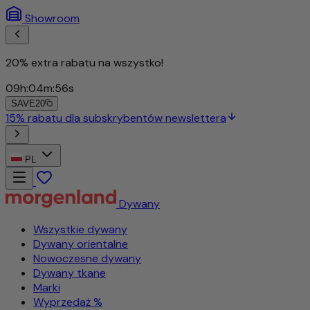
Showroom
20% extra rabatu na wszystko!
09
h
:
04
m
:
53
s
SAVE20
PL
Dywany
Wszystkie dywany
Dywany orientalne
Nowoczesne dywany
Dywany tkane
Marki
Wyprzedaż %