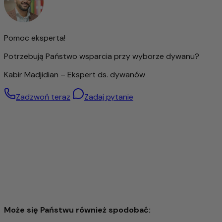
pomieszczeniu.
Ten dywan to nie tylko wysokiej jakości akcesoria do domu,
ale także produkt z charakterem, który w wyjątkowy
Pomoc eksperta!
sposób łączy naturalność, jakość i tradycję.
Potrzebują Państwo wsparcia przy wyborze dywanu?
Kabir Madjidian – Ekspert ds. dywanów
Zadzwoń teraz
Zadaj pytanie
Może się Państwu również spodobać: