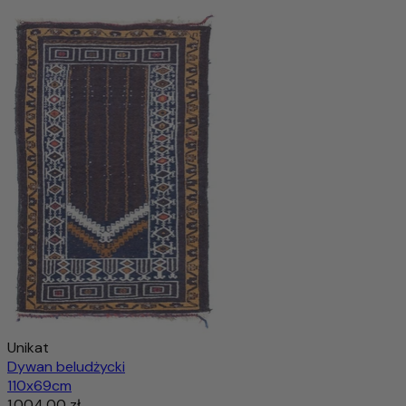
Kazak Dywan 87x58cm - Dywan orientalny
833,00 zł
2.077,00 zł
-59%
Wyprzedany
Unikat
Dywan beludżycki
110x69cm
1.004,00 zł