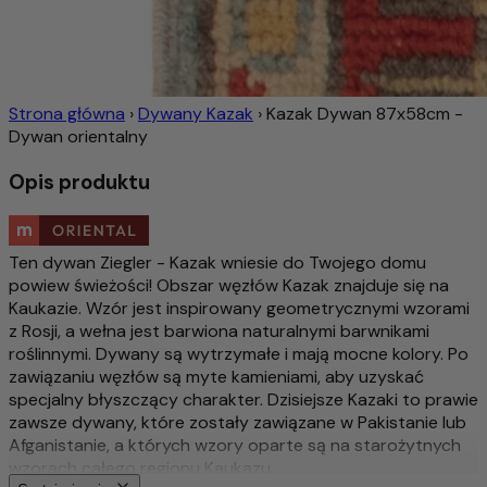
Strona główna
›
Dywany Kazak
›
Kazak Dywan 87x58cm -
Dywan orientalny
Opis produktu
Ten dywan Ziegler - Kazak wniesie do Twojego domu
powiew świeżości! Obszar węzłów Kazak znajduje się na
Kaukazie. Wzór jest inspirowany geometrycznymi wzorami
z Rosji, a wełna jest barwiona naturalnymi barwnikami
roślinnymi. Dywany są wytrzymałe i mają mocne kolory. Po
zawiązaniu węzłów są myte kamieniami, aby uzyskać
specjalny błyszczący charakter. Dzisiejsze Kazaki to prawie
zawsze dywany, które zostały zawiązane w Pakistanie lub
Afganistanie, a których wzory oparte są na starożytnych
wzorach całego regionu Kaukazu.