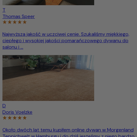
T
Thomas Speer
Najwyższa jakość w uczciwej cenie. Szukaliśmy miękkiego,
ciepłego i wysokiej jakości pomarańczowego dywanu do
salonu i ...
D
Doris Voelzke
Około dwóch lat temu kupiłem online dywan w Morgenland
Teppichwelt w Hamburgu i do dziś jesteśmy z niego bardzo