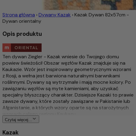
Strona główna
›
Dywany Kazak
›
Kazak Dywan 82x57cm -
Dywan orientalny
Opis produktu
Ten dywan Ziegler - Kazak wniesie do Twojego domu
powiew świeżości! Obszar węzłów Kazak znajduje się na
Kaukazie. Wzór jest inspirowany geometrycznymi wzorami
z Rosji, a wełna jest barwiona naturalnymi barwnikami
roślinnymi. Dywany są wytrzymałe i mają mocne kolory. Po
zawiązaniu węzłów są myte kamieniami, aby uzyskać
specjalny błyszczący charakter. Dzisiejsze Kazaki to prawie
zawsze dywany, które zostały zawiązane w Pakistanie lub
Afganistanie, a których wzory oparte są na starożytnych
wzorach całego regionu Kaukazu.
Czytaj więcej...
Więcej o tym produkcie
Kazak