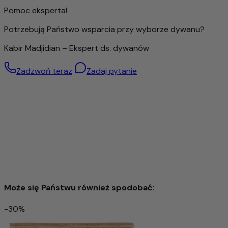
ale także produkt z charakterem, który w wyjątkowy
Pomoc eksperta!
sposób łączy naturalność, jakość i tradycję.
Potrzebują Państwo wsparcia przy wyborze dywanu?
Kabir Madjidian – Ekspert ds. dywanów
Zadzwoń teraz
Zadaj pytanie
Może się Państwu również spodobać:
-30%
Kazak Dywan 82x57cm - Dywan orientalny