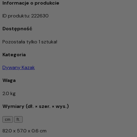
Informacje o produkcie
ID produktu
:
222630
Dostępność
Pozostała tylko 1 sztuka!
Kategoria
Dywany Kazak
Waga
2.0 kg
Wymiary (dł. × szer. × wys.)
cm
ft.
82.0 x 57.0 x 0.6 cm