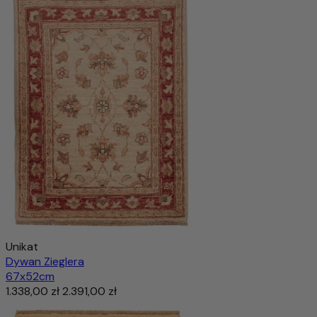
935,00 zł
1.667,00 zł
-43%
Dodaj do koszyka
Unikat
Dywan Zieglera
67x52cm
1.338,00 zł
2.391,00 zł