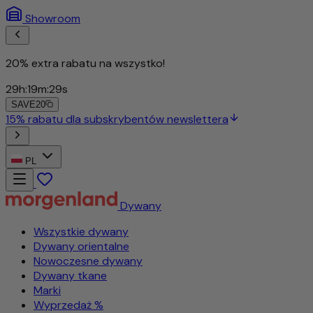
Showroom
20% extra rabatu na wszystko!
29
h
:
19
m
:
27
s
SAVE20
PL
Dywany
Wszystkie dywany
Dywany orientalne
Nowoczesne dywany
Dywany tkane
Marki
Wyprzedaż %