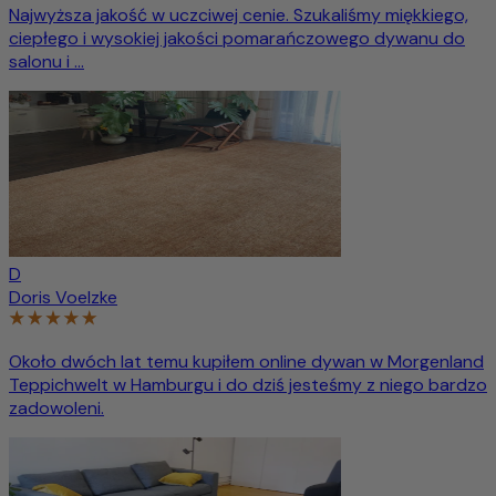
Najwyższa jakość w uczciwej cenie. Szukaliśmy miękkiego,
ciepłego i wysokiej jakości pomarańczowego dywanu do
salonu i ...
D
Doris Voelzke
Około dwóch lat temu kupiłem online dywan w Morgenland
Teppichwelt w Hamburgu i do dziś jesteśmy z niego bardzo
zadowoleni.