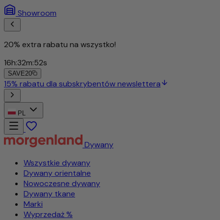
Showroom
20% extra rabatu na wszystko!
16
h
:
32
m
:
50
s
SAVE20
15% rabatu dla subskrybentów newslettera
PL
Dywany
Wszystkie dywany
Dywany orientalne
Nowoczesne dywany
Dywany tkane
Marki
Wyprzedaż %