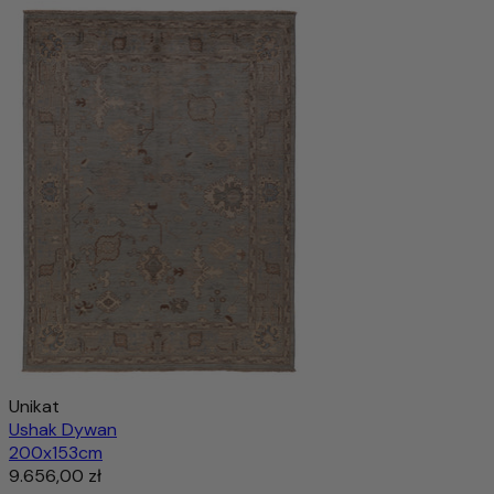
Unikat
Ushak Dywan
200x153cm
9.656,00 zł