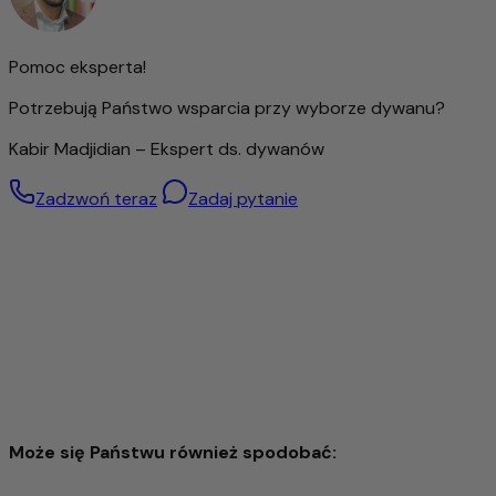
pomieszczeniu.
Ten dywan to nie tylko wysokiej jakości akcesoria do domu,
ale także produkt z charakterem, który w wyjątkowy
Pomoc eksperta!
sposób łączy naturalność, jakość i tradycję.
Potrzebują Państwo wsparcia przy wyborze dywanu?
Kabir Madjidian – Ekspert ds. dywanów
Zadzwoń teraz
Zadaj pytanie
Może się Państwu również spodobać: