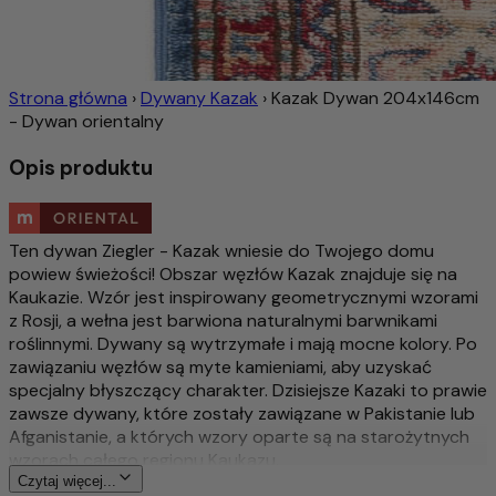
Strona główna
›
Dywany Kazak
›
Kazak Dywan 204x146cm
- Dywan orientalny
Opis produktu
Ten dywan Ziegler - Kazak wniesie do Twojego domu
powiew świeżości! Obszar węzłów Kazak znajduje się na
Kaukazie. Wzór jest inspirowany geometrycznymi wzorami
z Rosji, a wełna jest barwiona naturalnymi barwnikami
roślinnymi. Dywany są wytrzymałe i mają mocne kolory. Po
zawiązaniu węzłów są myte kamieniami, aby uzyskać
specjalny błyszczący charakter. Dzisiejsze Kazaki to prawie
zawsze dywany, które zostały zawiązane w Pakistanie lub
Afganistanie, a których wzory oparte są na starożytnych
wzorach całego regionu Kaukazu.
Czytaj więcej...