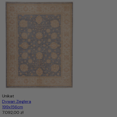
Kazak Dywan 204x146cm - Dywan orientalny
6.185,00 zł
11.554,00 zł
-46%
Wyprzedany
Unikat
Dywan Zieglera
199x156cm
7.092,00 zł