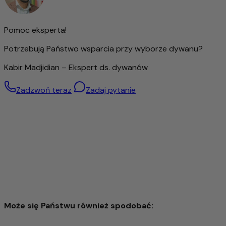
pomieszczeniu.
Ten dywan to nie tylko wysokiej jakości akcesoria do domu,
ale także produkt z charakterem, który w wyjątkowy
Pomoc eksperta!
sposób łączy naturalność, jakość i tradycję.
Potrzebują Państwo wsparcia przy wyborze dywanu?
Kabir Madjidian – Ekspert ds. dywanów
Zadzwoń teraz
Zadaj pytanie
Może się Państwu również spodobać: