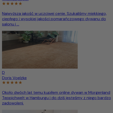
Najwyższa jakość w uczciwej cenie. Szukaliśmy miękkiego,
ciepłego i wysokiej jakości pomarańczowego dywanu do
salonu i ...
D
Doris Voelzke
Około dwóch lat temu kupiłem online dywan w Morgenland
Teppichwelt w Hamburgu i do dziś jesteśmy z niego bardzo
zadowoleni.