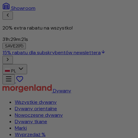
Showroom
20% extra rabatu na wszystko!
31
h
:
29
m
:
19
s
SAVE20
15% rabatu dla subskrybentów newslettera
PL
Dywany
Wszystkie dywany
Dywany orientalne
Nowoczesne dywany
Dywany tkane
Marki
Wyprzedaż %