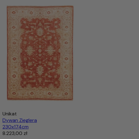
Kazak Dywan 202x148cm - Dywan orientalny
6.188,00 zł
11.336,00 zł
-45%
Wyprzedany
Unikat
Dywan Zieglera
230x174cm
8.223,00 zł