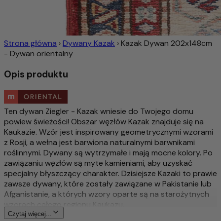
Strona główna
›
Dywany Kazak
›
Kazak Dywan 202x148cm
- Dywan orientalny
Opis produktu
Ten dywan Ziegler - Kazak wniesie do Twojego domu
powiew świeżości! Obszar węzłów Kazak znajduje się na
Kaukazie. Wzór jest inspirowany geometrycznymi wzorami
z Rosji, a wełna jest barwiona naturalnymi barwnikami
roślinnymi. Dywany są wytrzymałe i mają mocne kolory. Po
zawiązaniu węzłów są myte kamieniami, aby uzyskać
specjalny błyszczący charakter. Dzisiejsze Kazaki to prawie
zawsze dywany, które zostały zawiązane w Pakistanie lub
Afganistanie, a których wzory oparte są na starożytnych
wzorach całego regionu Kaukazu.
Czytaj więcej...