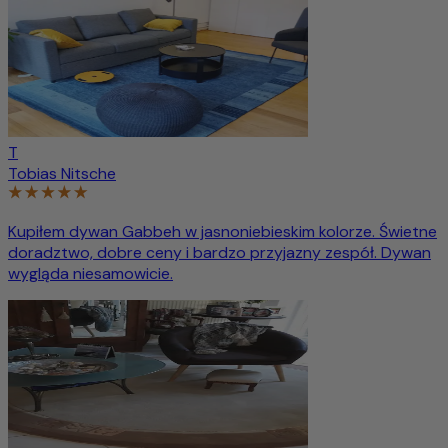
T
Tobias Nitsche
Kupiłem dywan Gabbeh w jasnoniebieskim kolorze. Świetne
doradztwo, dobre ceny i bardzo przyjazny zespół. Dywan
wygląda niesamowicie.