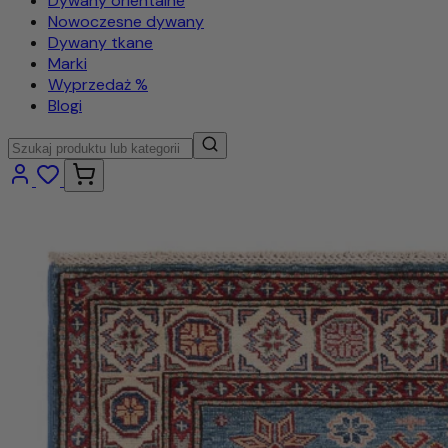
Dywany orientalne
Nowoczesne dywany
Dywany tkane
Marki
Wyprzedaż %
Blogi