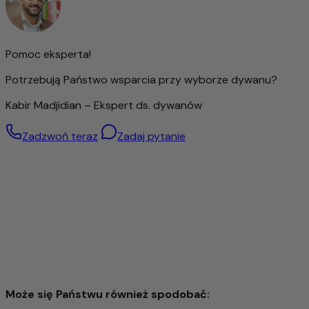
pomieszczeniu.
Ten dywan to nie tylko wysokiej jakości akcesoria do domu,
ale także produkt z charakterem, który w wyjątkowy
Pomoc eksperta!
sposób łączy naturalność, jakość i tradycję.
Potrzebują Państwo wsparcia przy wyborze dywanu?
Kabir Madjidian – Ekspert ds. dywanów
Zadzwoń teraz
Zadaj pytanie
Może się Państwu również spodobać: