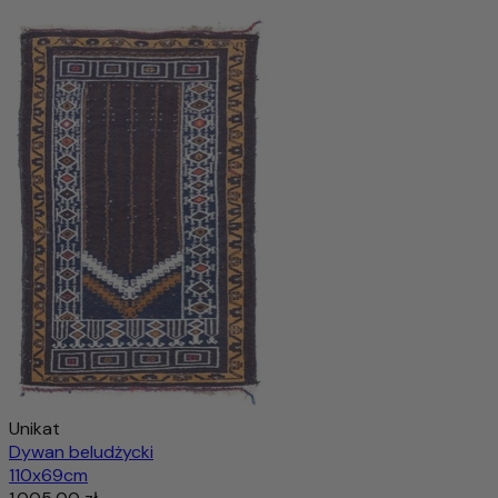
Kazak Dywan 157x101cm - Dywan orientalny
3.339,00 zł
8.203,00 zł
-59%
Dodaj do koszyka
Unikat
Dywan beludżycki
110x69cm