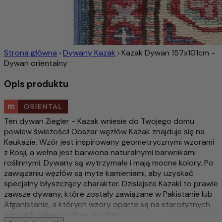
Strona główna
›
Dywany Kazak
›
Kazak Dywan 157x101cm -
Dywan orientalny
Opis produktu
Ten dywan Ziegler - Kazak wniesie do Twojego domu
powiew świeżości! Obszar węzłów Kazak znajduje się na
Kaukazie. Wzór jest inspirowany geometrycznymi wzorami
z Rosji, a wełna jest barwiona naturalnymi barwnikami
roślinnymi. Dywany są wytrzymałe i mają mocne kolory. Po
zawiązaniu węzłów są myte kamieniami, aby uzyskać
specjalny błyszczący charakter. Dzisiejsze Kazaki to prawie
zawsze dywany, które zostały zawiązane w Pakistanie lub
Afganistanie, a których wzory oparte są na starożytnych
wzorach całego regionu Kaukazu.