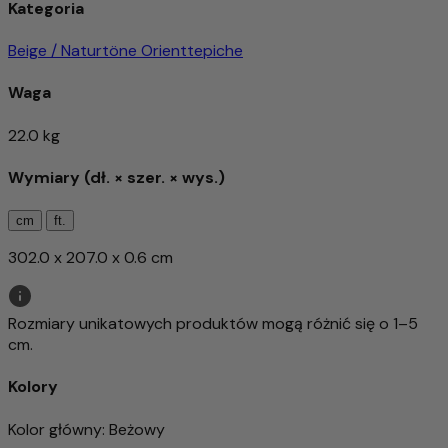
Kategoria
Beige / Naturtöne Orienttepiche
Waga
22.0 kg
Wymiary (dł. × szer. × wys.)
cm
ft.
302.0 x 207.0 x 0.6 cm
Rozmiary unikatowych produktów mogą różnić się o 1–5
cm.
Kolory
Kolor główny
: Beżowy