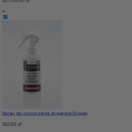
32.702,00 zł
+
Spray do czyszczenia dywanów Dywan
132,00 zł