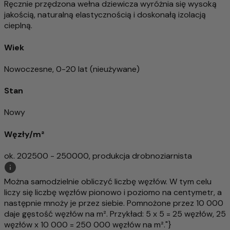
Ręcznie przędzona wełna dziewicza wyróżnia się wysoką
jakością, naturalną elastycznością i doskonałą izolacją
cieplną.
Wiek
Nowoczesne, 0-20 lat (nieużywane)
Stan
Nowy
Węzły/m²
ok. 202500 - 250000, produkcja drobnoziarnista
Można samodzielnie obliczyć liczbę węzłów. W tym celu
liczy się liczbę węzłów pionowo i poziomo na centymetr, a
następnie mnoży je przez siebie. Pomnożone przez 10 000
daje gęstość węzłów na m². Przykład: 5 x 5 = 25 węzłów, 25
węzłów x 10 000 = 250 000 węzłów na m²."}