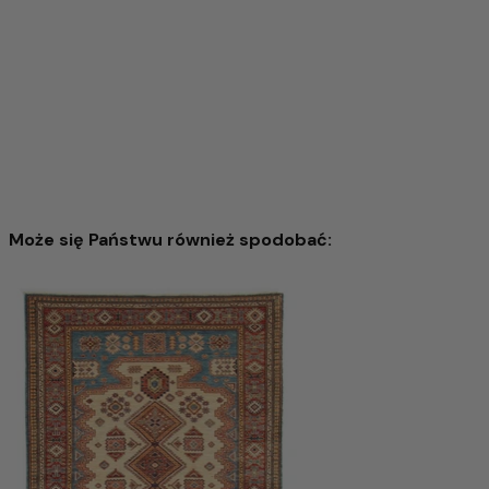
Może się Państwu również spodobać:
Ariana Dywan 302x207cm - Dywan orientalny
13.885,00 zł
32.702,00 zł
-57%
Dodaj do koszyka