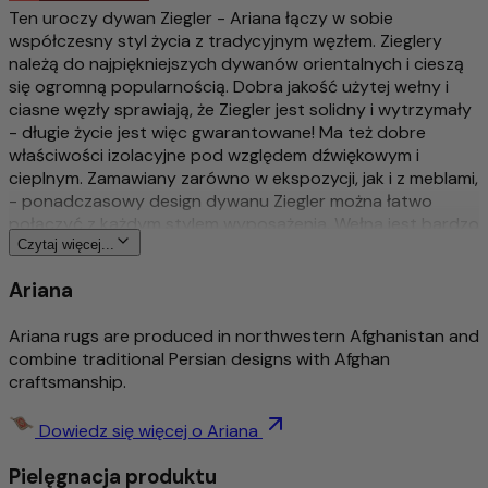
Ten uroczy dywan Ziegler - Ariana łączy w sobie
współczesny styl życia z tradycyjnym węzłem. Zieglery
należą do najpiękniejszych dywanów orientalnych i cieszą
się ogromną popularnością. Dobra jakość użytej wełny i
ciasne węzły sprawiają, że Ziegler jest solidny i wytrzymały
- długie życie jest więc gwarantowane! Ma też dobre
właściwości izolacyjne pod względem dźwiękowym i
cieplnym. Zamawiany zarówno w ekspozycji, jak i z meblami,
- ponadczasowy design dywanu Ziegler można łatwo
połączyć z każdym stylem wyposażenia. Wełna jest bardzo
dobrej jakości i jest barwiona naturalnymi barwnikami
Czytaj więcej...
roślinnymi. Sam projekt dywanów Ziegler został kiedyś
Ariana
stworzony przez przedsiębiorcę ze Szwajcarii i do dziś jest
nowoczesny.
Ariana rugs are produced in northwestern Afghanistan and
Więcej o tym produkcie
combine traditional Persian designs with Afghan
craftsmanship.
Tradycyjny & wyszukany ręcznie sękaty
Bogato szczegółowy i stylowy wzór
Dowiedz się więcej o Ariana
Ponadczasowy wzór
Pielęgnacja produktu
Środek do usuwania brudu / łatwa pielęgnacja