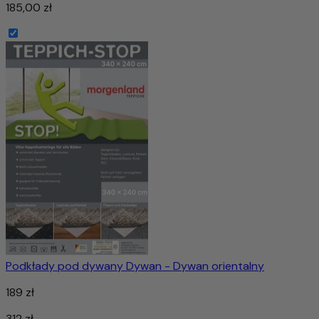
185,00 zł
Podkłady pod dywany Dywan - Dywan orientalny
189 zł
312 zł