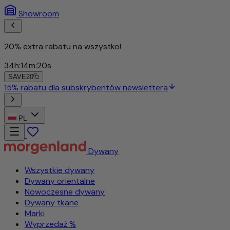
Showroom
20% extra rabatu na wszystko!
34
h
:
14
m
:
17
s
SAVE20
PL
Dywany
Wszystkie dywany
Dywany orientalne
Nowoczesne dywany
Dywany tkane
Marki
Wyprzedaż %