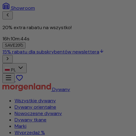
Showroom
20% extra rabatu na wszystko!
16
h
:
10
m
:
42
s
SAVE20
15% rabatu dla subskrybentów newslettera
PL
Dywany
Wszystkie dywany
Dywany orientalne
Nowoczesne dywany
Dywany tkane
Marki
Wyprzedaż %