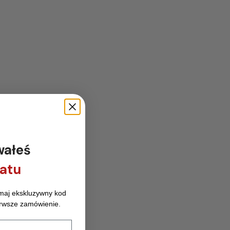
wałeś
atu
zymaj ekskluzywny kod
rwsze zamówienie.