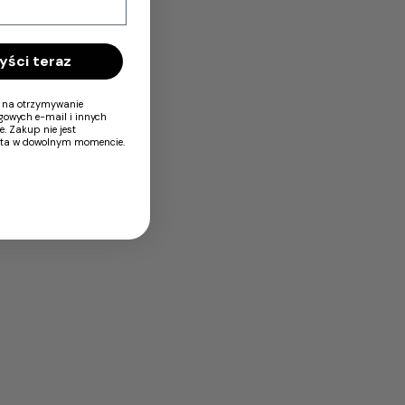
yści teraz
ę na otrzymywanie
gowych e-mail i innych
 Zakup nie jest
ęta w dowolnym momencie.