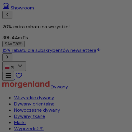
Showroom
20% extra rabatu na wszystko!
39
h
:
44
m
:
09
s
SAVE20
15% rabatu dla subskrybentów newslettera
PL
Dywany
Wszystkie dywany
Dywany orientalne
Nowoczesne dywany
Dywany tkane
Marki
Wyprzedaż %