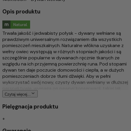
Opis produktu
Trwała jakość i jedwabisty połysk - dywany wełniane są
prawdziwym uniwersalnym rozwiązaniem dla wszystkich
pomieszczeń mieszkalnych. Naturalne włókna uzyskane z
wełny owiec występują w różnych stopniach jakości i są
szczególnie popularne w dywanach ręcznie tkanych ze
względu na ich przyjemną powierzchnię runa. Pod stopami
dywan ten daje poczucie domowości i ciepła, a w dużych
pomieszczeniach dobrze tłumi dźwięki. Aby w pełni
wykorzystać swój nowy, czysty dywan wełniany w dłuższej
perspektywie, wymaga on pewnej konserwacji, takiej jak
odkurzanie dywanu raz w tygodniu, aby zapobiec
Czytaj więcej...
zabrudzeniom lub plamom. Ponieważ dywan ten jest
Pielęgnacja produktu
produktem naturalnym i mogą występować niewielkie
różnice w kolorze, każdy dywan jest wyjątkowy. Dywany
+
wełniane Morgenland oferują szeroką gamę pięknych
wzorów dla każdego stylu domu - czy to w stylu vintage,
Gwarancje