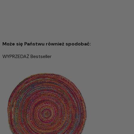
prawdziwego rzemiosła. Jednocześnie materiał reguluje
temperaturę i odpycha brud, tworząc przytulny klimat w
pomieszczeniu.
Ten dywan to nie tylko wysokiej jakości akcesoria do domu,
ale także produkt z charakterem, który w wyjątkowy
sposób łączy naturalność, jakość i tradycję.
Może się Państwu również spodobać:
WYPRZEDAŻ
Bestseller
Dywan wełniany 140x195cm - Dywan wełniany
3.234,00 zł
6.192,00 zł
-47%
Wyprzedany