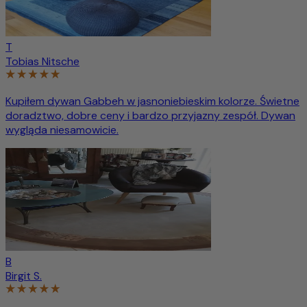
T
Tobias Nitsche
Kupiłem dywan Gabbeh w jasnoniebieskim kolorze. Świetne
doradztwo, dobre ceny i bardzo przyjazny zespół. Dywan
wygląda niesamowicie.
B
Birgit S.