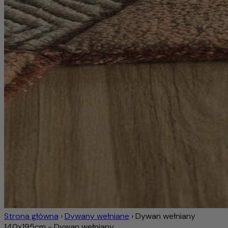
Strona główna
›
Dywany wełniane
›
Dywan wełniany
140x195cm - Dywan wełniany