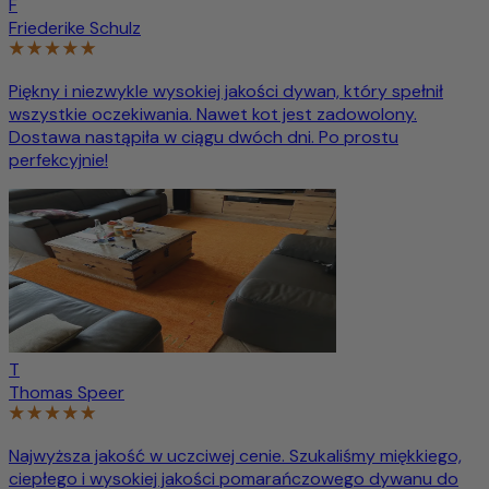
F
Friederike Schulz
Piękny i niezwykle wysokiej jakości dywan, który spełnił
wszystkie oczekiwania. Nawet kot jest zadowolony.
Dostawa nastąpiła w ciągu dwóch dni. Po prostu
perfekcyjnie!
T
Thomas Speer
Najwyższa jakość w uczciwej cenie. Szukaliśmy miękkiego,
ciepłego i wysokiej jakości pomarańczowego dywanu do