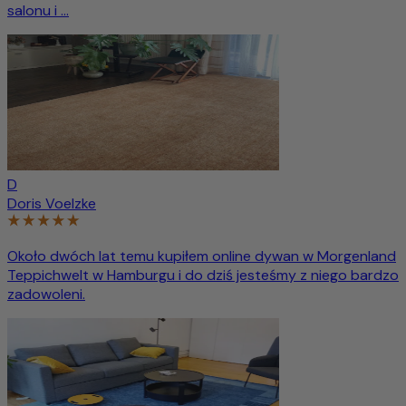
salonu i ...
D
Doris Voelzke
Około dwóch lat temu kupiłem online dywan w Morgenland
Teppichwelt w Hamburgu i do dziś jesteśmy z niego bardzo
zadowoleni.