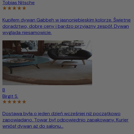
Tobias Nitsche
Kupiłem dywan Gabbeh w jasnoniebieskim kolorze. Świetne
doradztwo, dobre ceny i bardzo przyjazny zespół. Dywan
wygląda niesamowicie.
B
Birgit S.
Dostawa była o jeden dzień wcześniej niż początkowo
zapowiadano. Towar był odpowiednio zapakowany. Kurier
wniósł dywan aż do salonu...