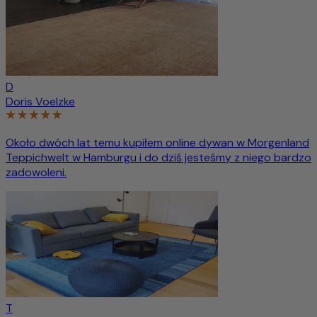
D
Doris Voelzke
Około dwóch lat temu kupiłem online dywan w Morgenland
Teppichwelt w Hamburgu i do dziś jesteśmy z niego bardzo
zadowoleni.
T