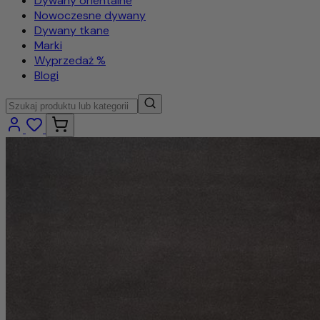
Dywany orientalne
Nowoczesne dywany
Dywany tkane
Marki
Wyprzedaż %
Blogi