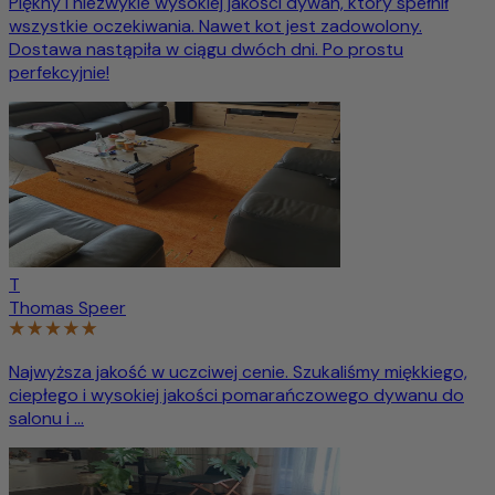
Piękny i niezwykle wysokiej jakości dywan, który spełnił
wszystkie oczekiwania. Nawet kot jest zadowolony.
Dostawa nastąpiła w ciągu dwóch dni. Po prostu
perfekcyjnie!
T
Thomas Speer
Najwyższa jakość w uczciwej cenie. Szukaliśmy miękkiego,
ciepłego i wysokiej jakości pomarańczowego dywanu do
salonu i ...