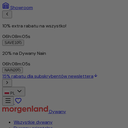
Showroom
10% extra rabatu na wszystko!
06
h
:
08
m
:
02
s
SAVE10
PL
Dywany
Wszystkie dywany