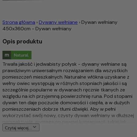
Strona główna
›
Dywany wełniane
›
Dywan wełniany
450x360cm - Dywan wełniany
Opis produktu
Trwała jakość i jedwabisty połysk - dywany wełniane są
prawdziwym uniwersalnym rozwiązaniem dla wszystkich
pomieszczeń mieszkalnych. Naturalne włókna uzyskane z
wełny owiec występują w różnych stopniach jakości i są
szczególnie popularne w dywanach ręcznie tkanych ze
względu na ich przyjemną powierzchnię runa. Pod stopami
dywan ten daje poczucie domowości i ciepła, a w dużych
pomieszczeniach dobrze tłumi dźwięki. Aby w pełni
wykorzystać swój nowy, czysty dywan wełniany w dłuższej
perspektywie, wymaga on pewnej konserwacji, takiej jak
odkurzanie dywanu raz w tygodniu, aby zapobiec
Czytaj więcej...
zabrudzeniom lub plamom. Ponieważ dywan ten jest