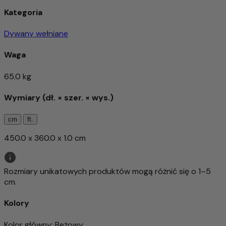
Kategoria
Dywany wełniane
Waga
65.0 kg
Wymiary (dł. × szer. × wys.)
cm
ft.
450.0 x 360.0 x 1.0 cm
Rozmiary unikatowych produktów mogą różnić się o 1–5
cm.
Kolory
Kolor główny
: Beżowy