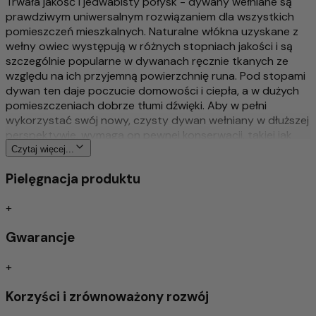
Trwała jakość i jedwabisty połysk - dywany wełniane są
prawdziwym uniwersalnym rozwiązaniem dla wszystkich
pomieszczeń mieszkalnych. Naturalne włókna uzyskane z
wełny owiec występują w różnych stopniach jakości i są
szczególnie popularne w dywanach ręcznie tkanych ze
względu na ich przyjemną powierzchnię runa. Pod stopami
dywan ten daje poczucie domowości i ciepła, a w dużych
pomieszczeniach dobrze tłumi dźwięki. Aby w pełni
wykorzystać swój nowy, czysty dywan wełniany w dłuższej
perspektywie, wymaga on pewnej konserwacji, takiej jak
odkurzanie dywanu raz w tygodniu, aby zapobiec
Czytaj więcej...
zabrudzeniom lub plamom. Ponieważ dywan ten jest
Pielęgnacja produktu
produktem naturalnym i mogą występować niewielkie
różnice w kolorze, każdy dywan jest wyjątkowy. Dywany
+
wełniane Morgenland oferują szeroką gamę pięknych
wzorów dla każdego stylu domu - czy to w stylu vintage,
Gwarancje
orientalnym czy nowoczesnym - każdy znajdzie tu to,
czego szuka.
+
Więcej o tym produkcie
Korzyści i zrównoważony rozwój
Trwała i długotrwała jakość