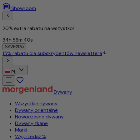
Showroom
20
3
S
15% rabatu dla subskrybentów newslettera
PL
Dywany
Wszystkie dywany
Dywany orientalne
Nowoczesne dywany
Dywany tkane
Marki
Wyprzedaż %