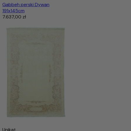
Gabbeh perski Dywan
191x145cm
7.637,00 zł
Unikat