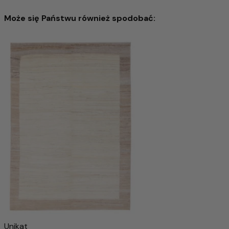
sposób łączy naturalność, jakość i tradycję.
Może się Państwu również spodobać:
Dywan wełniany 420x300cm - Dywan wełniany
14.506,00 zł
26.281,00 zł
-44%
Wyprzedany
Unikat