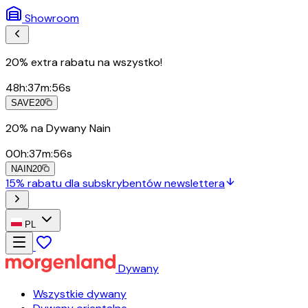
Showroom
20% extra rabatu na wszystko!
48
h
:
37
m
:
54
s
SAVE20
20% na Dywany Nain
00
h
:
37
m
:
54
s
NAIN20
15% rabatu dla subskrybentów newslettera
PL
Dywany
Wszystkie dywany