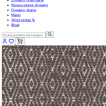
Dywany orientalne
Nowoczesne dywany
Dywany tkane
Marki
Wyprzedaż %
Blogi