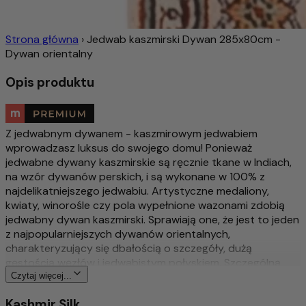
Strona główna
›
Jedwab kaszmirski Dywan 285x80cm -
Dywan orientalny
Opis produktu
Z jedwabnym dywanem - kaszmirowym jedwabiem
wprowadzasz luksus do swojego domu! Ponieważ
jedwabne dywany kaszmirskie są ręcznie tkane w Indiach,
na wzór dywanów perskich, i są wykonane w 100% z
najdelikatniejszego jedwabiu. Artystyczne medaliony,
kwiaty, winorośle czy pola wypełnione wazonami zdobią
jedwabny dywan kaszmirski. Sprawiają one, że jest to jeden
z najpopularniejszych dywanów orientalnych,
charakteryzujący się dbałością o szczegóły, dużą
gęstością węzłów i jedwabistym połyskiem. Szczególną
atrakcją jest delikatny jedwab naturalny. Dzięki jedwabiowi
Czytaj więcej...
jako materiałowi, stają się cienkie i lekkie z cudownym,
Kashmir Silk
mieniącym się połyskiem. W zależności od padania światła,