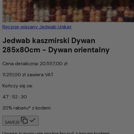
Ręcznie wiązany
Jedwab
Unikat
Jedwab kaszmirski Dywan
285x80cm - Dywan orientalny
Cena detaliczna:
20.557,00 zł
11.251,00 zł
zawiera VAT
Kończy się za:
47
:
52
:
26
20% rabatu* z kodem:
SAVE20
Uwaga: kuponu nie można łączyć z innymi kodami