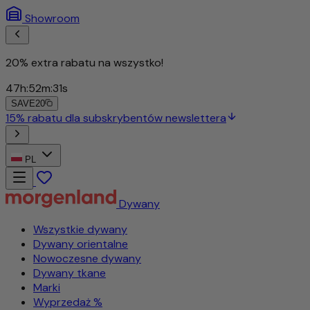
Showroom
20% extra rabatu na wszystko!
47
h
:
52
m
:
27
s
SAVE20
15% rabatu dla subskrybentów newslettera
PL
Dywany
Wszystkie dywany
Dywany orientalne
Nowoczesne dywany
Dywany tkane
Marki
Wyprzedaż %