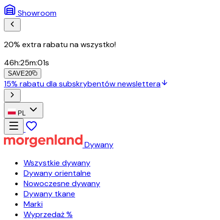
Showroom
20% extra rabatu na wszystko!
46
h
:
24
m
:
59
s
SAVE20
15% rabatu dla subskrybentów newslettera
PL
Dywany
Wszystkie dywany
Dywany orientalne
Nowoczesne dywany
Dywany tkane
Marki
Wyprzedaż %