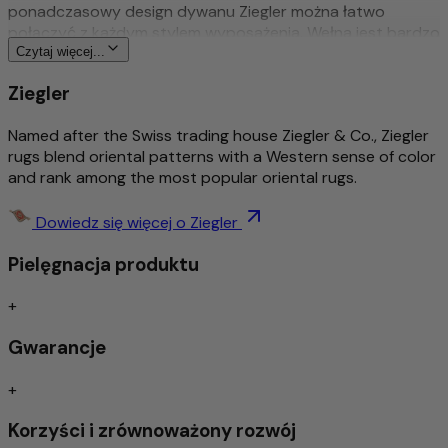
ponadczasowy design dywanu Ziegler można łatwo
połączyć z każdym stylem wyposażenia. Wełna jest bardzo
dobrej jakości i jest barwiona naturalnymi barwnikami
Czytaj więcej...
roślinnymi. Sam projekt dywanów Ziegler został kiedyś
Ziegler
stworzony przez przedsiębiorcę ze Szwajcarii i do dziś jest
nowoczesny.
Named after the Swiss trading house Ziegler & Co., Ziegler
Więcej o tym produkcie
rugs blend oriental patterns with a Western sense of color
and rank among the most popular oriental rugs.
Tradycyjny & wyszukany ręcznie sękaty
Bogato szczegółowy i stylowy wzór
Dowiedz się więcej o Ziegler
Ponadczasowy wzór
Pielęgnacja produktu
Środek do usuwania brudu / łatwa pielęgnacja
Izolacja akustyczna/odpowiednia dla ogrzewania
podłogowego
+
Gwarancje
Szczególnie wysokiej jakości wełna – ręcznie
przędzona
+
Do wykonania tego dywanu użyto wyłącznie ręcznie
Korzyści i zrównoważony rozwój
przędzonej wełny owczej. Dzięki starannej ręcznej obróbce