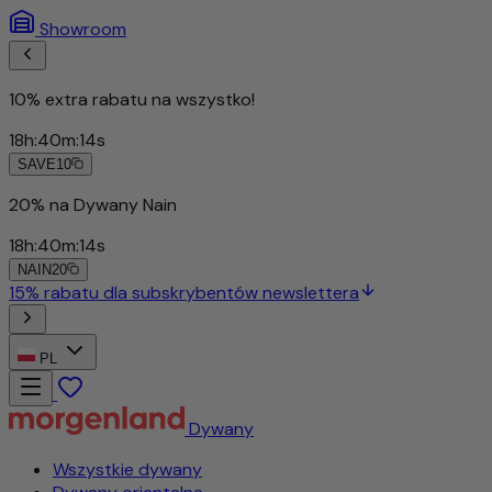
Showroom
10% extra rabatu na wszystko!
18
h
:
40
m
:
11
s
SAVE10
20% na Dywany Nain
18
h
:
40
m
:
11
s
NAIN20
15% rabatu dla subskrybentów newslettera
PL
Dywany
Wszystkie dywany