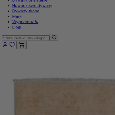
Dywany orientalne
Nowoczesne dywany
Dywany tkane
Marki
Wyprzedaż %
Blogi