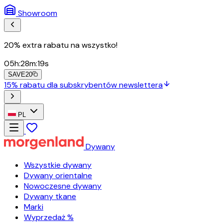
Showroom
20% extra rabatu na wszystko!
05
h
:
28
m
:
17
s
SAVE20
15% rabatu dla subskrybentów newslettera
PL
Dywany
Wszystkie dywany
Dywany orientalne
Nowoczesne dywany
Dywany tkane
Marki
Wyprzedaż %