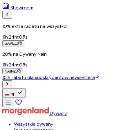
Showroom
10% extra rabatu na wszystko!
11
h
:
24
m
:
03
s
SAVE10
20% na Dywany Nain
11
h
:
24
m
:
03
s
NAIN20
15% rabatu dla subskrybentów newslettera
PL
Dywany
Wszystkie dywany