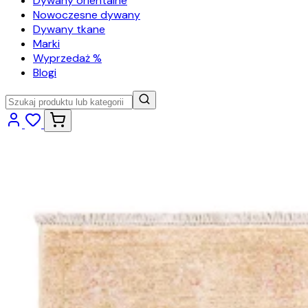
Dywany orientalne
Nowoczesne dywany
Dywany tkane
Marki
Wyprzedaż %
Blogi