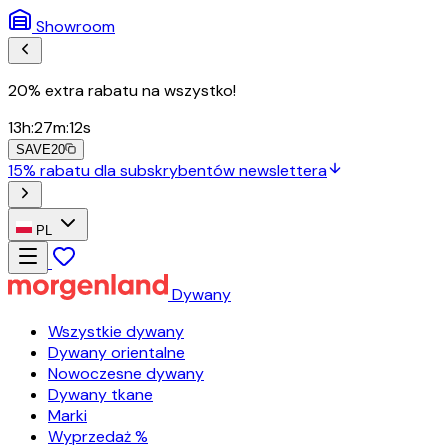
Showroom
20% extra rabatu na wszystko!
13
h
:
27
m
:
11
s
SAVE20
15% rabatu dla subskrybentów newslettera
PL
Dywany
Wszystkie dywany
Dywany orientalne
Nowoczesne dywany
Dywany tkane
Marki
Wyprzedaż %