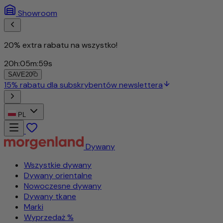
Showroom
20% extra rabatu na wszystko!
20
h
:
05
m
:
56
s
SAVE20
PL
Dywany
Wszystkie dywany
Dywany orientalne
Nowoczesne dywany
Dywany tkane
Marki
Wyprzedaż %