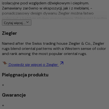
izolacyjne pod względem dźwiękowym i cieplnym.
Zamawiany zarówno w ekspozycji, jak i z meblami, -
ponadczasowy design dywanu Ziegler można łatwo
połączyć z każdym stylem wyposażenia. Wełna jest bardzo
dobrej jakości i jest barwiona naturalnymi barwnikami
Czytaj więcej...
roślinnymi. Sam projekt dywanów Ziegler został kiedyś
Ziegler
stworzony przez przedsiębiorcę ze Szwajcarii i do dziś jest
nowoczesny.
Named after the Swiss trading house Ziegler & Co., Ziegler
Więcej o tym produkcie
rugs blend oriental patterns with a Western sense of color
and rank among the most popular oriental rugs.
Tradycyjny & wyszukany ręcznie sękaty
Bogato szczegółowy i stylowy wzór
Dowiedz się więcej o Ziegler
Ponadczasowy wzór
Pielęgnacja produktu
Środek do usuwania brudu / łatwa pielęgnacja
Izolacja akustyczna/odpowiednia dla ogrzewania
podłogowego
+
Gwarancje
Szczególnie wysokiej jakości wełna – ręcznie
przędzona
+