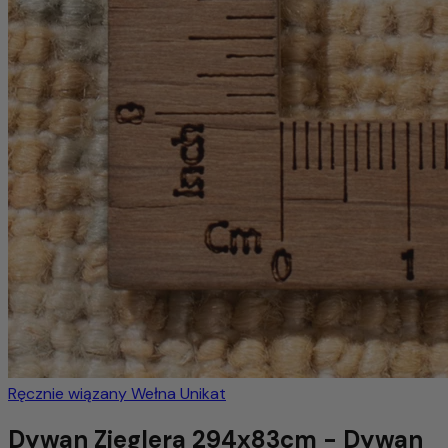
Ręcznie wiązany
Wełna
Unikat
Dywan Zieglera 294x83cm - Dywan