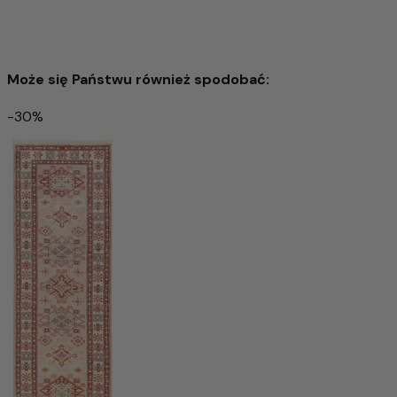
Może się Państwu również spodobać:
-30%
Dywan Zieglera 294x83cm - Dywan orientalny
5.558,00 zł
10.923,00 zł
-49%
Wyprzedany