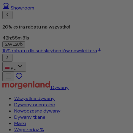
Showroom
20% extra rabatu na wszystko!
42
h
:
55
m
:
28
s
SAVE20
PL
Dywany
Wszystkie dywany
Dywany orientalne
Nowoczesne dywany
Dywany tkane
Marki
Wyprzedaż %