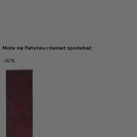
Może się Państwu również spodobać:
-30%
Dywan Zieglera 156x50cm - Dywan orientalny
2.556,00 zł
4.566,00 zł
-44%
Dodaj do koszyka