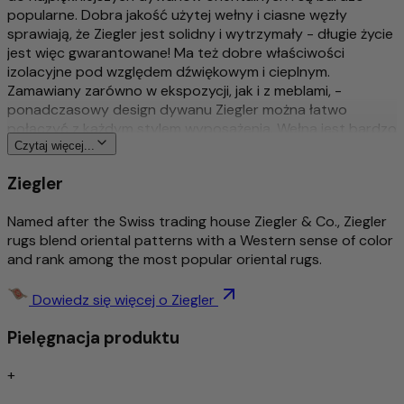
popularne. Dobra jakość użytej wełny i ciasne węzły
sprawiają, że Ziegler jest solidny i wytrzymały - długie życie
jest więc gwarantowane! Ma też dobre właściwości
izolacyjne pod względem dźwiękowym i cieplnym.
Zamawiany zarówno w ekspozycji, jak i z meblami, -
ponadczasowy design dywanu Ziegler można łatwo
połączyć z każdym stylem wyposażenia. Wełna jest bardzo
dobrej jakości i jest barwiona naturalnymi barwnikami
Czytaj więcej...
roślinnymi. Sam projekt dywanów Ziegler został kiedyś
Ziegler
stworzony przez przedsiębiorcę ze Szwajcarii i do dziś jest
nowoczesny.
Named after the Swiss trading house Ziegler & Co., Ziegler
Więcej o tym produkcie
rugs blend oriental patterns with a Western sense of color
and rank among the most popular oriental rugs.
Tradycyjny & wyszukany ręcznie sękaty
Bogato szczegółowy i stylowy wzór
Dowiedz się więcej o Ziegler
Ponadczasowy wzór
Pielęgnacja produktu
Środek do usuwania brudu / łatwa pielęgnacja
Izolacja akustyczna/odpowiednia dla ogrzewania
podłogowego
+