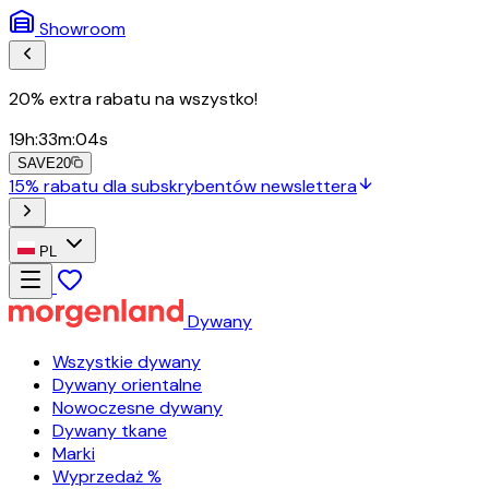
Showroom
20% extra rabatu na wszystko!
19
h
:
33
m
:
02
s
SAVE20
15% rabatu dla subskrybentów newslettera
PL
Dywany
Wszystkie dywany
Dywany orientalne
Nowoczesne dywany
Dywany tkane
Marki
Wyprzedaż %