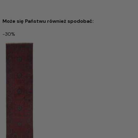
Może się Państwu również spodobać:
-30%
Kazak Dywan 250x76cm - Dywan orientalny
3.948,00 zł
9.105,00 zł
-56%
Dodaj do koszyka