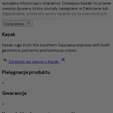
specjalny błyszczący charakter. Dzisiejsze Kazaki to prawie
zawsze dywany, które zostały zawiązane w Pakistanie lub
Afganistanie, a których wzory oparte są na starożytnych
wzorach całego regionu Kaukazu.
Czytaj więcej...
Więcej o tym produkcie
Kazak
Tradycyjny & wyszukany ręcznie sękaty
Kazak rugs from the southern Caucasus impress with bold
Bogato szczegółowy i stylowy wzór
geometric patterns and luminous colors.
Ponadczasowy wzór
Środek do usuwania brudu / łatwa pielęgnacja
Izolacja akustyczna/odpowiednia dla ogrzewania
Dowiedz się więcej o Kazak
podłogowego
Pielęgnacja produktu
Szczególnie wysokiej jakości wełna – ręcznie
przędzona
+
Gwarancje
Do wykonania tego dywanu użyto wyłącznie ręcznie
przędzonej wełny owczej. Dzięki starannej ręcznej obróbce
+
naturalne właściwości wełny zostają optymalnie
zachowane: jest wytrzymała, elastyczna i przyjemnie