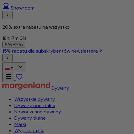
Showroom
20% extra rabatu na wszystko!
18
h
:
16
m
:
58
s
SAVE20
PL
Dywany
Wszystkie dywany
Dywany orientalne
Nowoczesne dywany
Dywany tkane
Marki
Wyprzedaż %