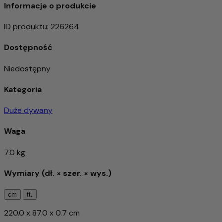
Informacje o produkcie
ID produktu
:
226264
Dostępność
Niedostępny
Kategoria
Duże dywany
Waga
7.0 kg
Wymiary (dł. × szer. × wys.)
cm
ft.
220.0 x 87.0 x 0.7 cm