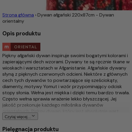
Strona główna
›
Dywan afgański 220x87cm - Dywan
orientalny
Opis produktu
Piękny afgański dywan inspiruje swoimi bogatymi kolorami i
zapierającymi dech wzorami. Dywany te są ręcznie tkane w
wioskach i warsztatach w Afganistanie. Afgańskie dywany
słyną z pięknych czerwonych odcieni. Niektóre z głównych
cech tych dywanów to powtarzające się sześciokąty,
diamenty, motywy Yomut i wzór przypominający odcisk
stopy słonia. Wełna jest miękka i dzięki temu bardzo trwała.
Często wełna sprawia wrażenie lekko błyszczącej. Jej
jakość przekonuje każdego miłośnika dywanów
orientalnych. Piękny dywan, który jest absolutnie wart
swojej ceny.
Czytaj więcej...
Pielęgnacja produktu
Więcej o tym produkcie