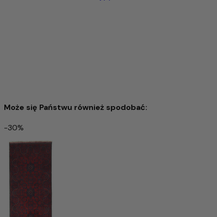
Ten dywan to nie tylko wysokiej jakości akcesoria do domu,
ale także produkt z charakterem, który w wyjątkowy
sposób łączy naturalność, jakość i tradycję.
Może się Państwu również spodobać:
-30%
Dywan afgański 220x87cm - Dywan orientalny
5.479,00 zł
13.685,00 zł
-59%
Wyprzedany