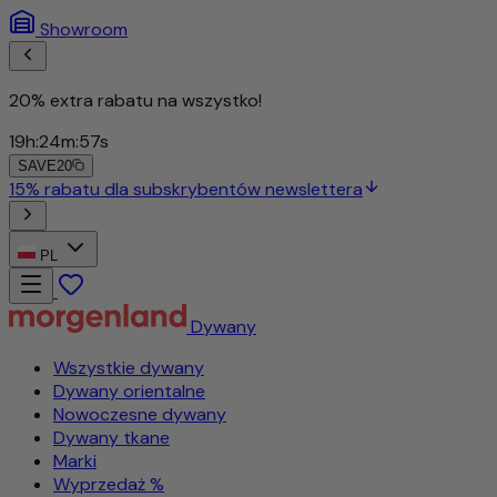
Showroom
20% extra rabatu na wszystko!
19
h
:
24
m
:
55
s
SAVE20
15% rabatu dla subskrybentów newslettera
PL
Dywany
Wszystkie dywany
Dywany orientalne
Nowoczesne dywany
Dywany tkane
Marki
Wyprzedaż %